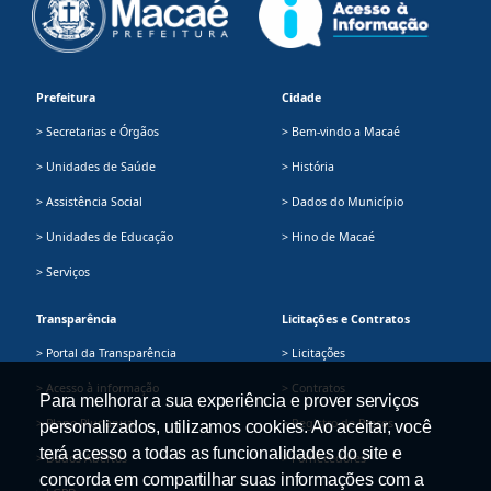
Prefeitura
Cidade
> Secretarias e Órgãos
> Bem-vindo a Macaé
> Unidades de Saúde
> História
> Assistência Social
> Dados do Município
> Unidades de Educação
> Hino de Macaé
> Serviços
Transparência
Licitações e Contratos
> Portal da Transparência
> Licitações
> Acesso à informação
> Contratos
Para melhorar a sua experiência e prover serviços
> Plano Plurianual
> Registro de Preços
personalizados, utilizamos cookies. Ao aceitar, você
terá acesso a todas as funcionalidades do site e
> Dados Abertos
> Fornecedores
concorda em compartilhar suas informações com a