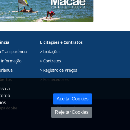
ência
Licitações e Contratos
a Transparência
> Licitações
à informação
> Contratos
urianual
> Registro de Preços
bertos
> Fornecedores
sso a
cordo
Aceitar Cookies
ios
pa do Site
Política de Privacidade
Rejeitar Cookies