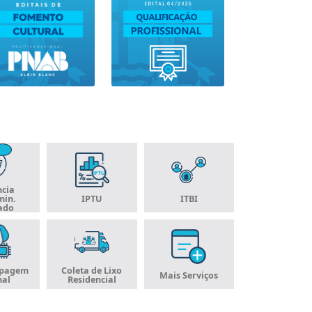
cia
min.
IPTU
ITBI
ado
ipagem
Coleta de Lixo
Mais Serviços
al
Residencial