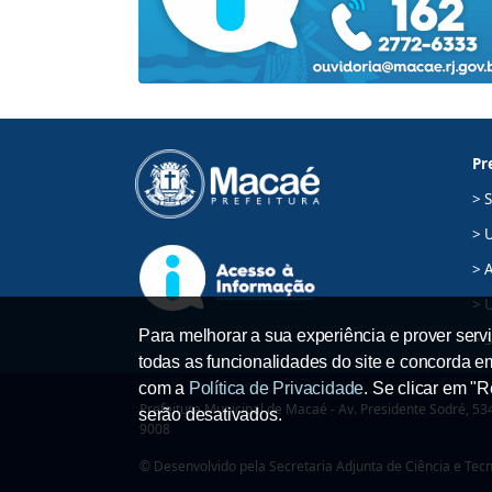
Pr
> 
> 
> A
> 
Para melhorar a sua experiência e prover servi
> 
todas as funcionalidades do site e concorda 
com a
Política de Privacidade
. Se clicar em "
Prefeitura Municipal de Macaé - Av. Presidente Sodré, 534,
serão desativados.
9008
© Desenvolvido pela Secretaria Adjunta de Ciência e Tec