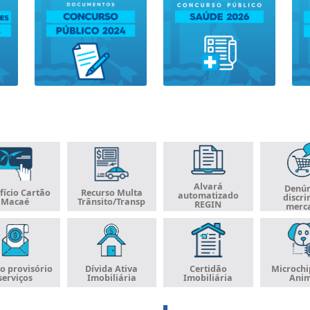
Alvará
Denún
fício Cartão
Recurso Multa
automatizado
discri
Macaé
Trânsito/Transp
REGIN
merc
o provisório
Dívida Ativa
Certidão
Microch
serviços
Imobiliária
Imobiliária
Anim