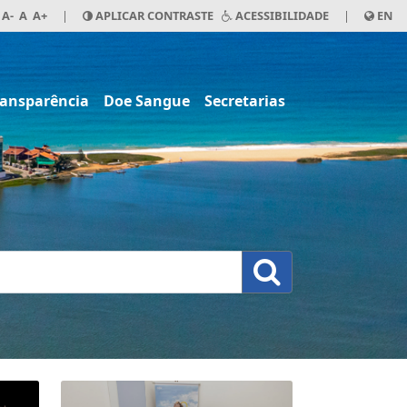
A-
A
A+
|
APLICAR CONTRASTE
ACESSIBILIDADE
|
EN
ransparência
Doe Sangue
Secretarias