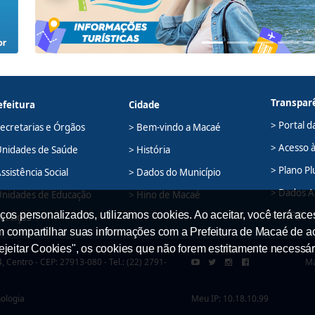
Transpar
efeitura
Cidade
> Portal d
Secretarias e Órgãos
> Bem-vindo a Macaé
> Acesso 
Unidades de Saúde
> História
> Plano Pl
ssistência Social
> Dados do Município
> Dados A
Unidades de Educação
> Hino de Macaé
ços personalizados, utilizamos cookies. Ao aceitar, você terá ace
> LGPD
Serviços
em compartilhar suas informações com a Prefeitura de Macaé de a
Rejeitar Cookies", os cookies que não forem estritamente necessár
 Centro - CEP: 27913-080 - Tel.: (22) 2791-
Ma
nologia
Meu IP: 10.18.10.99