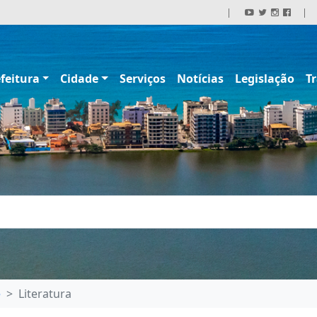
|
|
feitura
Cidade
Serviços
Notícias
Legislação
T
e
Literatura