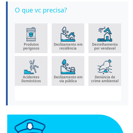
O que vc precisa?
Produtos
Deslizamento em
Destelhamento
Po
perigosos
residência
por vendaval
Acidentes
Deslizamento em
Denúncia de
A
Domésticos
via pública
crime ambiental
pr