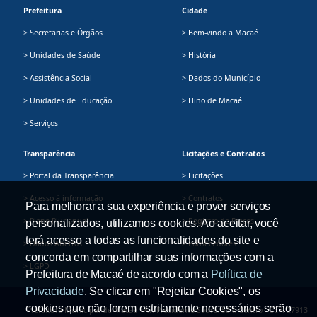
Prefeitura
Cidade
> Secretarias e Órgãos
> Bem-vindo a Macaé
> Unidades de Saúde
> História
> Assistência Social
> Dados do Município
> Unidades de Educação
> Hino de Macaé
> Serviços
Transparência
Licitações e Contratos
> Portal da Transparência
> Licitações
> Acesso à informação
> Contratos
Para melhorar a sua experiência e prover serviços
> Plano Plurianual
> Registro de Preços
personalizados, utilizamos cookies. Ao aceitar, você
terá acesso a todas as funcionalidades do site e
> Dados Abertos
> Fornecedores
concorda em compartilhar suas informações com a
> LGPD
Prefeitura de Macaé de acordo com a
Política de
Privacidade
. Se clicar em "Rejeitar Cookies", os
cookies que não forem estritamente necessários serão
Prefeitura Municipal de Macaé - Av. Presidente Sodré, 534, Centro - CEP: 27913-