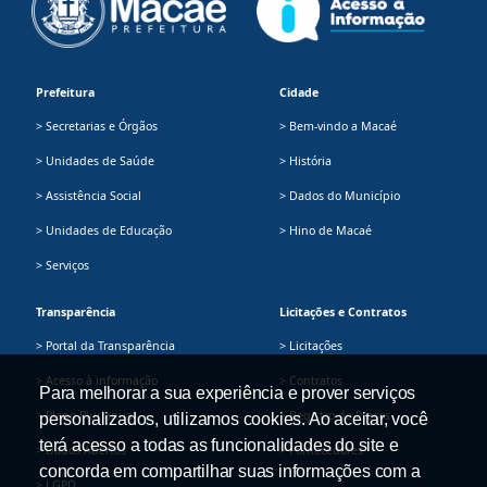
Prefeitura
Cidade
> Secretarias e Órgãos
> Bem-vindo a Macaé
> Unidades de Saúde
> História
> Assistência Social
> Dados do Município
> Unidades de Educação
> Hino de Macaé
> Serviços
Transparência
Licitações e Contratos
> Portal da Transparência
> Licitações
> Acesso à informação
> Contratos
Para melhorar a sua experiência e prover serviços
> Plano Plurianual
> Registro de Preços
personalizados, utilizamos cookies. Ao aceitar, você
terá acesso a todas as funcionalidades do site e
> Dados Abertos
> Fornecedores
concorda em compartilhar suas informações com a
> LGPD