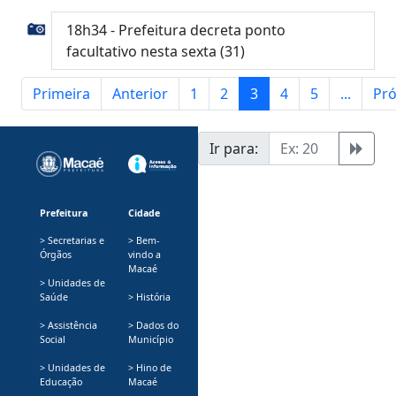
18h34 - Prefeitura decreta ponto
facultativo nesta sexta (31)
Primeira
Anterior
1
2
3
4
5
...
Pr
Ir para:
Prefeitura
Cidade
> Secretarias e
> Bem-
Órgãos
vindo a
Macaé
> Unidades de
Saúde
> História
> Assistência
> Dados do
Social
Município
> Unidades de
> Hino de
Educação
Macaé