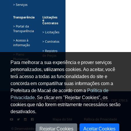
> Serviços
Transparência
Licitações
e
Contratos
> Portal da
Transparência
> Licitações
> Acesso à
> Contratos
informação
> Registro
> Plano
de Preços
Plurianual
Para melhorar a sua experiência e prover serviços
>
> Dados
personalizados, utilizamos cookies. Ao aceitar, você
Fornecedores
Abertos
terá acesso a todas as funcionalidades do site e
> LGPD
concorda em compartilhar suas informações com a
Prefeitura de Macaé de acordo com a
Política de
Privacidade
. Se clicar em "Rejeitar Cookies", os
Prefeitura Municipal de Macaé - Av. Presidente Sodré, 534, Centro - CEP: 27913-
cookies que não forem estritamente necessários serão
080 - Tel.: (22) 2791-9008
desativados.
Mapa do Site
Política de Privacidade
Rejeitar Cookies
Aceitar Cookies
© Desenvolvido pela Secretaria Adjunta de Ciência e Tecnologia