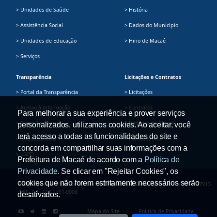
> Unidades de Saúde
> História
> Assistência Social
> Dados do Município
> Unidades de Educação
> Hino de Macaé
> Serviços
Transparência
Licitações e Contratos
> Portal da Transparência
> Licitações
> Acesso à informação
> Contratos
Para melhorar a sua experiência e prover serviços
> Plano Plurianual
> Registro de Preços
personalizados, utilizamos cookies. Ao aceitar, você
terá acesso a todas as funcionalidades do site e
> Dados Abertos
> Fornecedores
concorda em compartilhar suas informações com a
> LGPD
Prefeitura de Macaé de acordo com a
Política de
Privacidade
. Se clicar em "Rejeitar Cookies", os
cookies que não forem estritamente necessários serão
Prefeitura Municipal de Macaé - Av. Presidente Sodré, 534, Centro - CEP: 27913-
080 - Tel.: (22) 2791-9008
desativados.
Mapa do Site
Política de Privacidade