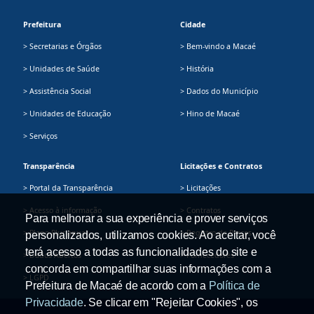
Prefeitura
Cidade
> Secretarias e Órgãos
> Bem-vindo a Macaé
> Unidades de Saúde
> História
> Assistência Social
> Dados do Município
> Unidades de Educação
> Hino de Macaé
> Serviços
Transparência
Licitações e Contratos
> Portal da Transparência
> Licitações
> Acesso à informação
> Contratos
Para melhorar a sua experiência e prover serviços
> Plano Plurianual
> Registro de Preços
personalizados, utilizamos cookies. Ao aceitar, você
terá acesso a todas as funcionalidades do site e
> Dados Abertos
> Fornecedores
concorda em compartilhar suas informações com a
> LGPD
Prefeitura de Macaé de acordo com a
Política de
Privacidade
. Se clicar em "Rejeitar Cookies", os