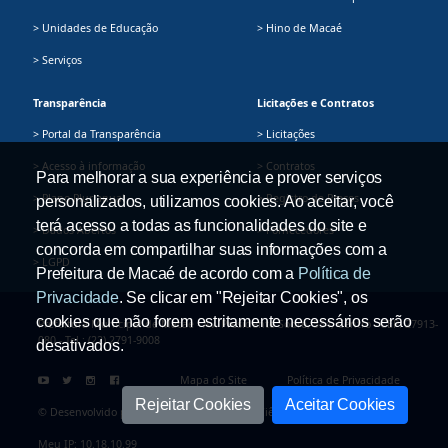
> Unidades de Educação
> Hino de Macaé
> Serviços
Transparência
Licitações e Contratos
> Portal da Transparência
> Licitações
> Acesso à informação
> Contratos
Para melhorar a sua experiência e prover serviços
> Plano Plurianual
> Registro de Preços
personalizados, utilizamos cookies. Ao aceitar, você
terá acesso a todas as funcionalidades do site e
> Dados Abertos
> Fornecedores
concorda em compartilhar suas informações com a
> LGPD
Prefeitura de Macaé de acordo com a
Política de
Privacidade
. Se clicar em "Rejeitar Cookies", os
cookies que não forem estritamente necessários serão
Prefeitura Municipal de Macaé - Av. Presidente Sodré, 534, Centro - CEP: 27913-
080 - Tel.: (22) 2791-9008
desativados.
Mapa do Site
Política de Privacidade
Rejeitar Cookies
Aceitar Cookies
© Desenvolvido pela Secretaria Adjunta de Ciência e Tecnologia
Meu IP: 10.18.10.99