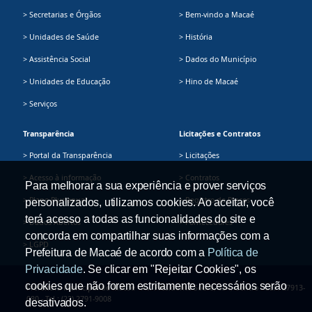
> Secretarias e Órgãos
> Bem-vindo a Macaé
> Unidades de Saúde
> História
> Assistência Social
> Dados do Município
> Unidades de Educação
> Hino de Macaé
> Serviços
Transparência
Licitações e Contratos
> Portal da Transparência
> Licitações
> Acesso à informação
> Contratos
Para melhorar a sua experiência e prover serviços
> Plano Plurianual
> Registro de Preços
personalizados, utilizamos cookies. Ao aceitar, você
terá acesso a todas as funcionalidades do site e
> Dados Abertos
> Fornecedores
concorda em compartilhar suas informações com a
> LGPD
Prefeitura de Macaé de acordo com a
Política de
Privacidade
. Se clicar em "Rejeitar Cookies", os
cookies que não forem estritamente necessários serão
Prefeitura Municipal de Macaé - Av. Presidente Sodré, 534, Centro - CEP: 27913-
080 - Tel.: (22) 2791-9008
desativados.