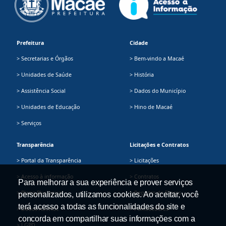
Prefeitura
Cidade
> Secretarias e Órgãos
> Bem-vindo a Macaé
> Unidades de Saúde
> História
> Assistência Social
> Dados do Município
> Unidades de Educação
> Hino de Macaé
> Serviços
Transparência
Licitações e Contratos
> Portal da Transparência
> Licitações
> Acesso à informação
> Contratos
Para melhorar a sua experiência e prover serviços
> Plano Plurianual
> Registro de Preços
personalizados, utilizamos cookies. Ao aceitar, você
terá acesso a todas as funcionalidades do site e
> Dados Abertos
> Fornecedores
concorda em compartilhar suas informações com a
> LGPD