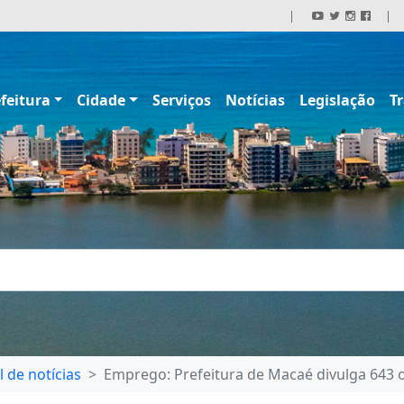
|
|
feitura
Cidade
Serviços
Notícias
Legislação
T
l de notícias
Emprego: Prefeitura de Macaé divulga 643 