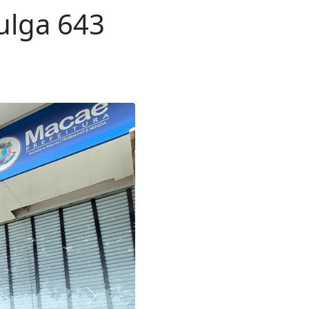
ulga 643
Próxima