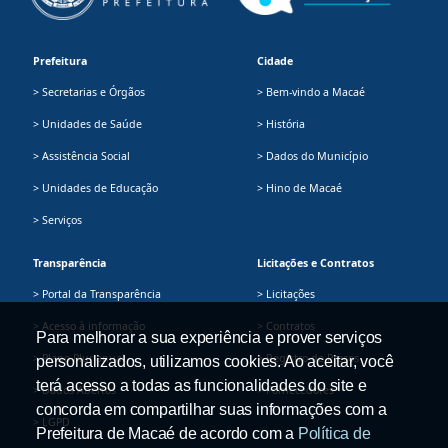
Prefeitura
Cidade
> Secretarias e Órgãos
> Bem-vindo a Macaé
> Unidades de Saúde
> História
> Assistência Social
> Dados do Município
> Unidades de Educação
> Hino de Macaé
> Serviços
Transparência
Licitações e Contratos
> Portal da Transparência
> Licitações
> Acesso à informação
> Contratos
Para melhorar a sua experiência e prover serviços
> Plano Plurianual
> Registro de Preços
personalizados, utilizamos cookies. Ao aceitar, você
terá acesso a todas as funcionalidades do site e
> Dados Abertos
> Fornecedores
concorda em compartilhar suas informações com a
> LGPD
Prefeitura de Macaé de acordo com a
Política de