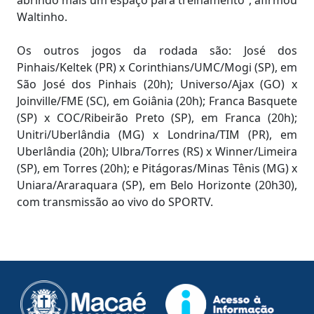
abrindo mais um espaço para treinamento”, afirmou
Waltinho.
Os outros jogos da rodada são: José dos
Pinhais/Keltek (PR) x Corinthians/UMC/Mogi (SP), em
São José dos Pinhais (20h); Universo/Ajax (GO) x
Joinville/FME (SC), em Goiânia (20h); Franca Basquete
(SP) x COC/Ribeirão Preto (SP), em Franca (20h);
Unitri/Uberlândia (MG) x Londrina/TIM (PR), em
Uberlândia (20h); Ulbra/Torres (RS) x Winner/Limeira
(SP), em Torres (20h); e Pitágoras/Minas Tênis (MG) x
Uniara/Araraquara (SP), em Belo Horizonte (20h30),
com transmissão ao vivo do SPORTV.