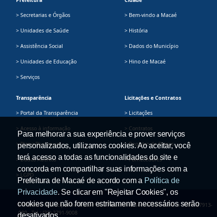
> Secretarias e Órgãos
> Bem-vindo a Macaé
> Unidades de Saúde
> História
> Assistência Social
> Dados do Município
> Unidades de Educação
> Hino de Macaé
> Serviços
Transparência
Licitações e Contratos
> Portal da Transparência
> Licitações
> Acesso à informação
> Contratos
Para melhorar a sua experiência e prover serviços
> Plano Plurianual
> Registro de Preços
personalizados, utilizamos cookies. Ao aceitar, você
terá acesso a todas as funcionalidades do site e
> Dados Abertos
> Fornecedores
concorda em compartilhar suas informações com a
> LGPD
Prefeitura de Macaé de acordo com a
Política de
Privacidade
. Se clicar em "Rejeitar Cookies", os
cookies que não forem estritamente necessários serão
Prefeitura Municipal de Macaé - Av. Presidente Sodré, 534, Centro - CEP: 27913-
080 - Tel.: (22) 2791-9008
desativados.