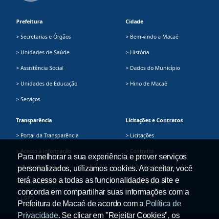
Prefeitura
Cidade
> Secretarias e Órgãos
> Bem-vindo a Macaé
> Unidades de Saúde
> História
> Assistência Social
> Dados do Município
> Unidades de Educação
> Hino de Macaé
> Serviços
Transparência
Licitações e Contratos
> Portal da Transparência
> Licitações
> Acesso à informação
> Contratos
Para melhorar a sua experiência e prover serviços
> Plano Plurianual
> Registro de Preços
personalizados, utilizamos cookies. Ao aceitar, você
terá acesso a todas as funcionalidades do site e
> Dados Abertos
> Fornecedores
concorda em compartilhar suas informações com a
> LGPD
Prefeitura de Macaé de acordo com a
Política de
Privacidade
. Se clicar em "Rejeitar Cookies", os