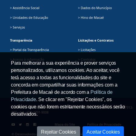
> Assistência Social
> Dados do Município
> Unidades de Educação
> Hino de Macaé
> Serviços
Transparência
Licitações e Contratos
> Portal da Transparência
> Licitações
> Acesso à informação
> Contratos
Para melhorar a sua experiência e prover serviços
> Plano Plurianual
> Registro de Preços
personalizados, utilizamos cookies. Ao aceitar, você
terá acesso a todas as funcionalidades do site e
> Dados Abertos
> Fornecedores
concorda em compartilhar suas informações com a
> LGPD
Prefeitura de Macaé de acordo com a
Política de
Privacidade
. Se clicar em "Rejeitar Cookies", os
cookies que não forem estritamente necessários serão
Prefeitura Municipal de Macaé - Av. Presidente Sodré, 534, Centro - CEP: 27913-
080 - Tel.: (22) 2791-9008
desativados.
Mapa do Site
Política de Privacidade
Rejeitar Cookies
Aceitar Cookies
© Desenvolvido pela Secretaria Adjunta de Ciência e Tecnologia