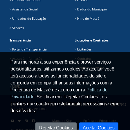
> Assistência Social
> Dados do Município
> Unidades de Educação
> Hino de Macaé
> Serviços
Transparência
Licitações e Contratos
> Portal da Transparência
> Licitações
> Acesso à informação
> Contratos
Para melhorar a sua experiência e prover serviços
> Plano Plurianual
> Registro de Preços
personalizados, utilizamos cookies. Ao aceitar, você
terá acesso a todas as funcionalidades do site e
> Dados Abertos
> Fornecedores
concorda em compartilhar suas informações com a
> LGPD
Prefeitura de Macaé de acordo com a
Política de
Privacidade
. Se clicar em "Rejeitar Cookies", os
cookies que não forem estritamente necessários serão
Prefeitura Municipal de Macaé - Av. Presidente Sodré, 534, Centro - CEP: 27913-
080 - Tel.: (22) 2791-9008
desativados.
Mapa do Site
Política de Privacidade
Rejeitar Cookies
Aceitar Cookies
© Desenvolvido pela Secretaria Adjunta de Ciência e Tecnologia