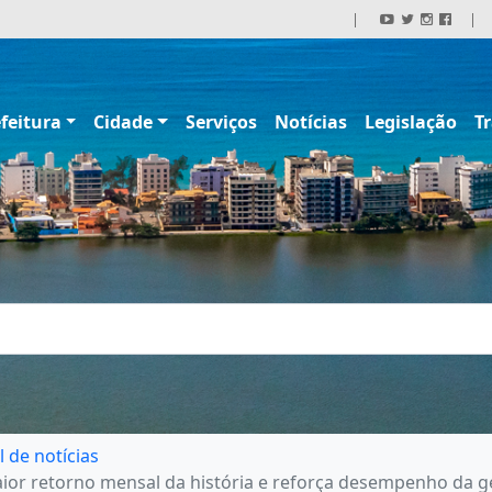
|
|
feitura
Cidade
Serviços
Notícias
Legislação
T
l de notícias
ior retorno mensal da história e reforça desempenho da ge