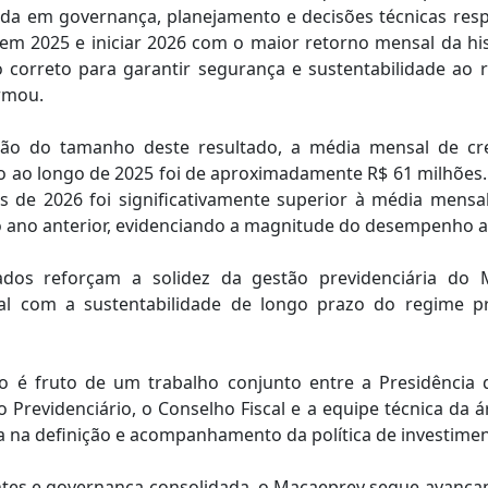
a em governança, planejamento e decisões técnicas resp
em 2025 e iniciar 2026 com o maior retorno mensal da hist
correto para garantir segurança e sustentabilidade ao r
irmou.
ão do tamanho deste resultado, a média mensal de cr
to ao longo de 2025 foi de aproximadamente R$ 61 milhões.
de 2026 foi significativamente superior à média mensal
o ano anterior, evidenciando a magnitude do desempenho a
ados reforçam a solidez da gestão previdenciária d
al com a sustentabilidade de longo prazo do regime p
é fruto de um trabalho conjunto entre a Presidência d
 Previdenciário, o Conselho Fiscal e a equipe técnica da 
 na definição e acompanhamento da política de investimen
tes e governança consolidada, o Macaeprev segue avança