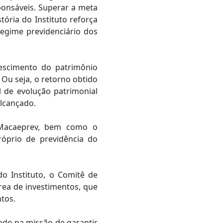
onsáveis. Superar a meta
ória do Instituto reforça
egime previdenciário dos
escimento do patrimônio
 Ou seja, o retorno obtido
 de evolução patrimonial
lcançado.
o Macaeprev, bem como o
róprio de previdência do
o Instituto, o Comitê de
área de investimentos, que
tos.
ndo na missão de garantir