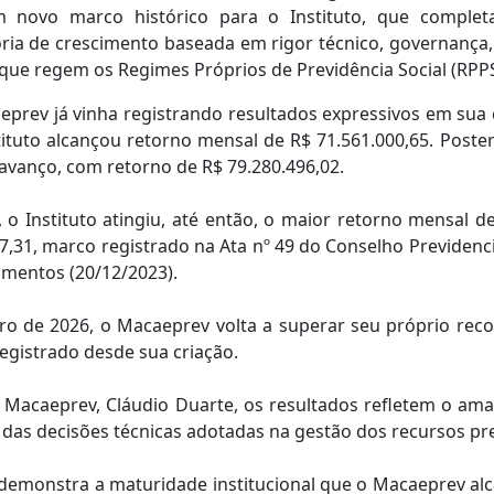
m novo marco histórico para o Instituto, que completa
ria de crescimento baseada em rigor técnico, governança,
 que regem os Regimes Próprios de Previdência Social (RPPS
eprev já vinha registrando resultados expressivos em sua c
ituto alcançou retorno mensal de R$ 71.561.000,65. Post
 avanço, com retorno de R$ 79.280.496,02.
o Instituto atingiu, até então, o maior retorno mensal de
7,31, marco registrado na Ata nº 49 do Conselho Previdenci
imentos (20/12/2023).
ro de 2026, o Macaeprev volta a superar seu próprio recor
egistrado desde sua criação.
Macaeprev, Cláudio Duarte, os resultados refletem o ama
e das decisões técnicas adotadas na gestão dos recursos pre
o demonstra a maturidade institucional que o Macaeprev al