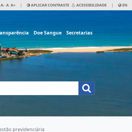
A-
A
A+
|
APLICAR CONTRASTE
ACESSIBILIDADE
|
EN
ransparência
Doe Sangue
Secretarias
stão previdenciária