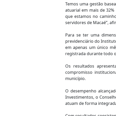
Temos uma gestão basead
atuarial em mais de 32% 
que estamos no caminho 
servidores de Macaé”, af
Para se ter uma dimens
previdenciário do Institu
em apenas um único mês 
registrada durante todo 
Os resultados apresent
compromisso institucion
município.
O desempenho alcançado 
Investimentos, o Conselho
atuam de forma integrada
Com resultados consisten