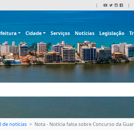
|
|
feitura
Cidade
Serviços
Notícias
Legislação
T
l de notícias
Nota - Notícia falsa sobre Concurso da Gua