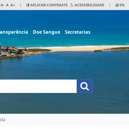
A-
A
A+
|
APLICAR CONTRASTE
ACESSIBILIDADE
|
EN
ransparência
Doe Sangue
Secretarias
rda