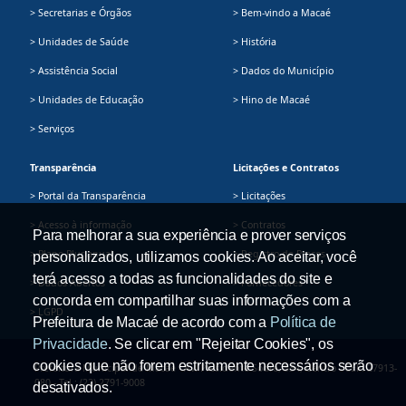
> Secretarias e Órgãos
> Bem-vindo a Macaé
> Unidades de Saúde
> História
> Assistência Social
> Dados do Município
> Unidades de Educação
> Hino de Macaé
> Serviços
Transparência
Licitações e Contratos
> Portal da Transparência
> Licitações
> Acesso à informação
> Contratos
Para melhorar a sua experiência e prover serviços
> Plano Plurianual
> Registro de Preços
personalizados, utilizamos cookies. Ao aceitar, você
terá acesso a todas as funcionalidades do site e
> Dados Abertos
> Fornecedores
concorda em compartilhar suas informações com a
> LGPD
Prefeitura de Macaé de acordo com a
Política de
Privacidade
. Se clicar em "Rejeitar Cookies", os
cookies que não forem estritamente necessários serão
Prefeitura Municipal de Macaé - Av. Presidente Sodré, 534, Centro - CEP: 27913-
080 - Tel.: (22) 2791-9008
desativados.