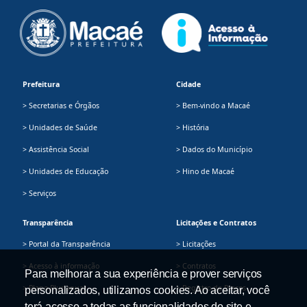
Prefeitura
Cidade
> Secretarias e Órgãos
> Bem-vindo a Macaé
> Unidades de Saúde
> História
> Assistência Social
> Dados do Município
> Unidades de Educação
> Hino de Macaé
> Serviços
Transparência
Licitações e Contratos
> Portal da Transparência
> Licitações
> Acesso à informação
> Contratos
Para melhorar a sua experiência e prover serviços
> Plano Plurianual
> Registro de Preços
personalizados, utilizamos cookies. Ao aceitar, você
terá acesso a todas as funcionalidades do site e