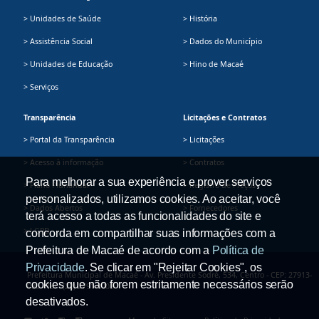
> Unidades de Saúde
> História
> Assistência Social
> Dados do Município
> Unidades de Educação
> Hino de Macaé
> Serviços
Transparência
Licitações e Contratos
> Portal da Transparência
> Licitações
> Acesso à informação
> Contratos
Para melhorar a sua experiência e prover serviços
> Plano Plurianual
> Registro de Preços
personalizados, utilizamos cookies. Ao aceitar, você
> Dados Abertos
> Fornecedores
terá acesso a todas as funcionalidades do site e
> LGPD
concorda em compartilhar suas informações com a
Prefeitura de Macaé de acordo com a
Política de
Privacidade
. Se clicar em "Rejeitar Cookies", os
Prefeitura Municipal de Macaé - Av. Presidente Sodré, 534, Centro - CEP: 27913-
cookies que não forem estritamente necessários serão
080 - Tel.: (22) 2791-9008
desativados.