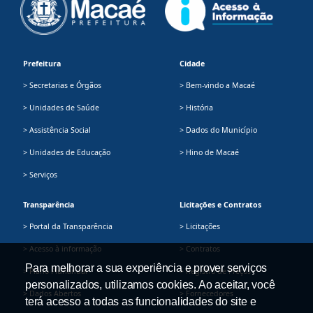
Prefeitura
Cidade
> Secretarias e Órgãos
> Bem-vindo a Macaé
> Unidades de Saúde
> História
> Assistência Social
> Dados do Município
> Unidades de Educação
> Hino de Macaé
> Serviços
Transparência
Licitações e Contratos
> Portal da Transparência
> Licitações
> Acesso à informação
> Contratos
Para melhorar a sua experiência e prover serviços
> Plano Plurianual
> Registro de Preços
personalizados, utilizamos cookies. Ao aceitar, você
> Dados Abertos
> Fornecedores
terá acesso a todas as funcionalidades do site e