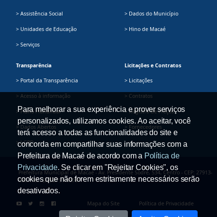
> Assistência Social
> Dados do Município
> Unidades de Educação
> Hino de Macaé
> Serviços
Transparência
Licitações e Contratos
> Portal da Transparência
> Licitações
> Acesso à informação
> Contratos
Para melhorar a sua experiência e prover serviços
> Plano Plurianual
> Registro de Preços
personalizados, utilizamos cookies. Ao aceitar, você
> Dados Abertos
> Fornecedores
terá acesso a todas as funcionalidades do site e
> LGPD
concorda em compartilhar suas informações com a
Prefeitura de Macaé de acordo com a
Política de
Privacidade
. Se clicar em "Rejeitar Cookies", os
Prefeitura Municipal de Macaé - Av. Presidente Sodré, 534, Centro - CEP: 27913-
cookies que não forem estritamente necessários serão
080 - Tel.: (22) 2791-9008
desativados.
Mapa do Site
Política de Privacidade