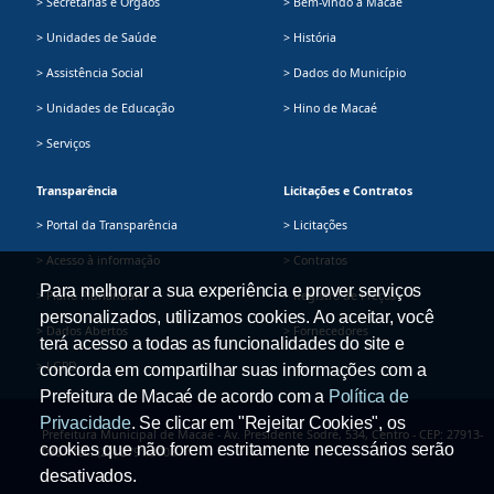
> Secretarias e Órgãos
> Bem-vindo a Macaé
> Unidades de Saúde
> História
> Assistência Social
> Dados do Município
> Unidades de Educação
> Hino de Macaé
> Serviços
Transparência
Licitações e Contratos
> Portal da Transparência
> Licitações
> Acesso à informação
> Contratos
Para melhorar a sua experiência e prover serviços
> Plano Plurianual
> Registro de Preços
personalizados, utilizamos cookies. Ao aceitar, você
> Dados Abertos
> Fornecedores
terá acesso a todas as funcionalidades do site e
> LGPD
concorda em compartilhar suas informações com a
Prefeitura de Macaé de acordo com a
Política de
Privacidade
. Se clicar em "Rejeitar Cookies", os
Prefeitura Municipal de Macaé - Av. Presidente Sodré, 534, Centro - CEP: 27913-
cookies que não forem estritamente necessários serão
080 - Tel.: (22) 2791-9008
desativados.