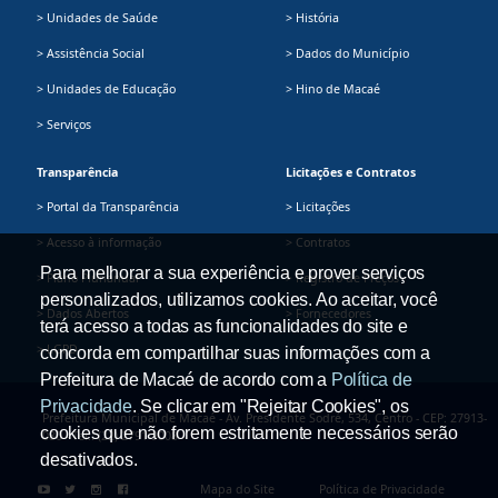
> Unidades de Saúde
> História
> Assistência Social
> Dados do Município
> Unidades de Educação
> Hino de Macaé
> Serviços
Transparência
Licitações e Contratos
> Portal da Transparência
> Licitações
> Acesso à informação
> Contratos
Para melhorar a sua experiência e prover serviços
> Plano Plurianual
> Registro de Preços
personalizados, utilizamos cookies. Ao aceitar, você
> Dados Abertos
> Fornecedores
terá acesso a todas as funcionalidades do site e
> LGPD
concorda em compartilhar suas informações com a
Prefeitura de Macaé de acordo com a
Política de
Privacidade
. Se clicar em "Rejeitar Cookies", os
Prefeitura Municipal de Macaé - Av. Presidente Sodré, 534, Centro - CEP: 27913-
cookies que não forem estritamente necessários serão
080 - Tel.: (22) 2791-9008
desativados.
Mapa do Site
Política de Privacidade