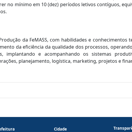
rrer no mínimo em 10 (dez) períodos letivos contíguos, equi
nos.
Produção da FeMASS, com habilidades e conhecimentos te
umento da eficiência da qualidade dos processos, operando
os, implantando e acompanhando os sistemas produti
erações, planejamento, logística, marketing, projetos e fina
Transpar
efeitura
Cidade