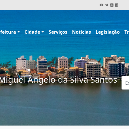
|
|
feitura
Cidade
Serviços
Notícias
Legislação
T
Miguel Ângelo da Silva Santos