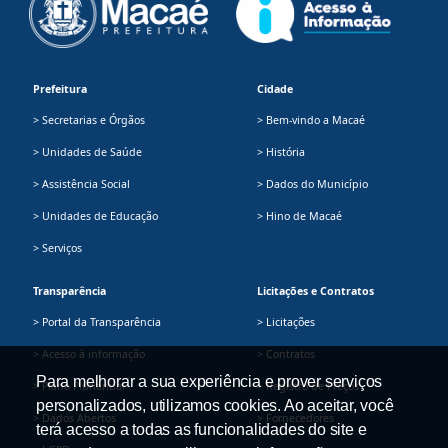
Prefeitura
Cidade
> Secretarias e Órgãos
> Bem-vindo a Macaé
> Unidades de Saúde
> História
> Assistência Social
> Dados do Município
> Unidades de Educação
> Hino de Macaé
> Serviços
Transparência
Licitações e Contratos
> Portal da Transparência
> Licitações
> Acesso à informação
> Contratos
Para melhorar a sua experiência e prover serviços
> Plano Plurianual
> Registro de Preços
personalizados, utilizamos cookies. Ao aceitar, você
> Dados Abertos
> Fornecedores
terá acesso a todas as funcionalidades do site e