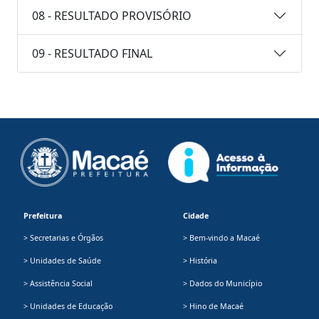
08 - RESULTADO PROVISÓRIO
09 - RESULTADO FINAL
Prefeitura
Cidade
> Secretarias e Órgãos
> Bem-vindo a Macaé
> Unidades de Saúde
> História
> Assistência Social
> Dados do Município
> Unidades de Educação
> Hino de Macaé