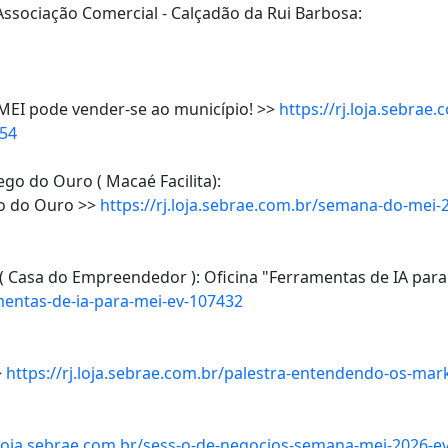
 Associação Comercial - Calçadão da Rui Barbosa:
 MEI pode vender-se ao município! >>
https://rj.loja.sebra
154
go do Ouro ( Macaé Facilita):
go do Ouro >>
https://rj.loja.sebrae.com.br/semana-do-mei
 ( Casa do Empreendedor ): Oficina "Ferramentas de IA para
amentas-de-ia-para-mei-ev-107432
>
https://rj.loja.sebrae.com.br/palestra-entendendo-os-mar
j.loja.sebrae.com.br/sess-o-de-negocios-semana-mei-2026-e