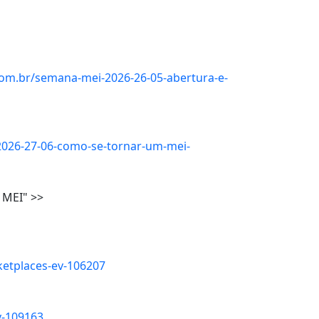
e.com.br/semana-mei-2026-26-05-abertura-e-
-2026-27-06-como-se-tornar-um-mei-
 MEI" >>
ketplaces-ev-106207
v-109163