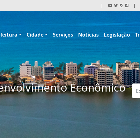
|
|
feitura
Cidade
Serviços
Notícias
Legislação
T
senvolvimento Econômico