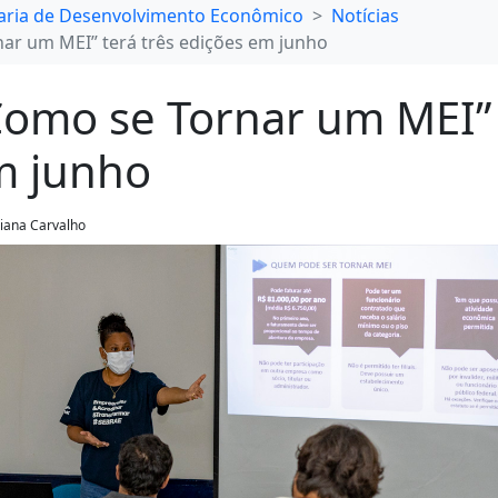
aria de Desenvolvimento Econômico
Notícias
nar um MEI” terá três edições em junho
Como se Tornar um MEI” 
m junho
uliana Carvalho