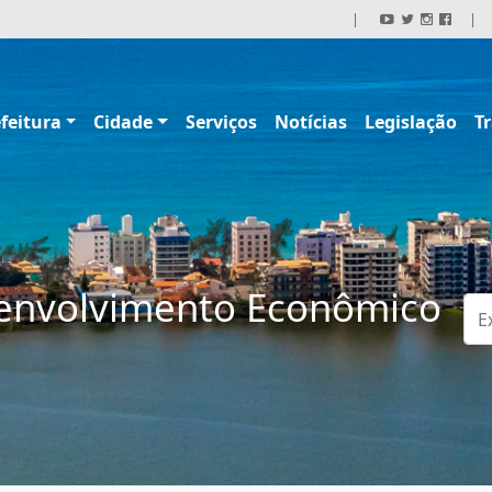
|
|
feitura
Cidade
Serviços
Notícias
Legislação
T
senvolvimento Econômico