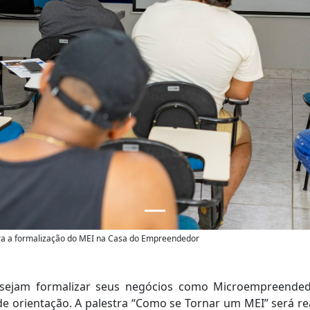
ara a formalização do MEI na Casa do Empreendedor
ejam formalizar seus negócios como Microempreendedor
 orientação. A palestra “Como se Tornar um MEI” será real