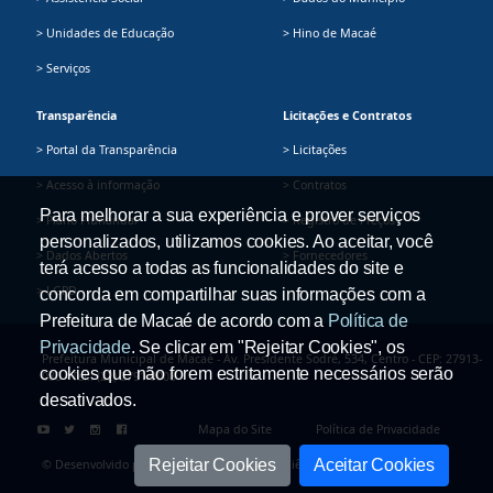
> Unidades de Educação
> Hino de Macaé
> Serviços
Transparência
Licitações e Contratos
> Portal da Transparência
> Licitações
> Acesso à informação
> Contratos
Para melhorar a sua experiência e prover serviços
> Plano Plurianual
> Registro de Preços
personalizados, utilizamos cookies. Ao aceitar, você
> Dados Abertos
> Fornecedores
terá acesso a todas as funcionalidades do site e
> LGPD
concorda em compartilhar suas informações com a
Prefeitura de Macaé de acordo com a
Política de
Privacidade
. Se clicar em "Rejeitar Cookies", os
Prefeitura Municipal de Macaé - Av. Presidente Sodré, 534, Centro - CEP: 27913-
cookies que não forem estritamente necessários serão
080 - Tel.: (22) 2791-9008
desativados.
Mapa do Site
Política de Privacidade
Rejeitar Cookies
Aceitar Cookies
© Desenvolvido pela Secretaria Adjunta de Ciência e Tecnologia