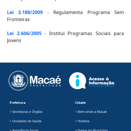
Lei 3.188/2009
- Regulamenta Programa Sem
Fronteiras
Lei 2.606/2005
- Institui Programas Sociais para
Jovens
Prefeitura
Cidade
> Secretarias e Órgãos
> Bem-vindo a Macaé
> Unidades de Saúde
> História
> Assistência Social
> Dados do Município