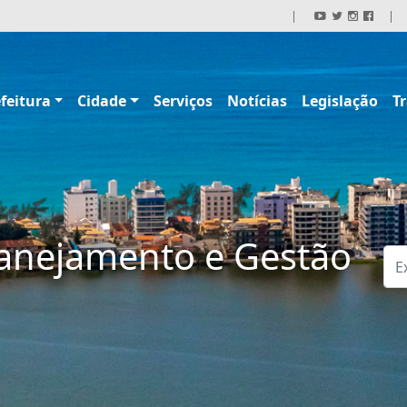
|
|
feitura
Cidade
Serviços
Notícias
Legislação
T
lanejamento e Gestão