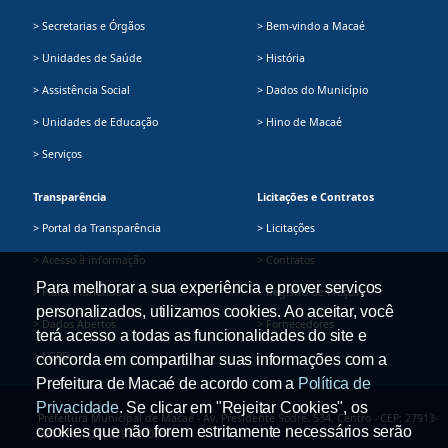
> Secretarias e Órgãos
> Bem-vindo a Macaé
> Unidades de Saúde
> História
> Assistência Social
> Dados do Município
> Unidades de Educação
> Hino de Macaé
> Serviços
Transparência
Licitações e Contratos
> Portal da Transparência
> Licitações
> Acesso à informação
> Contratos
Para melhorar a sua experiência e prover serviços
> Plano Plurianual
> Registro de Preços
personalizados, utilizamos cookies. Ao aceitar, você
> Dados Abertos
> Fornecedores
terá acesso a todas as funcionalidades do site e
> LGPD
concorda em compartilhar suas informações com a
Prefeitura de Macaé de acordo com a
Política de
Privacidade
. Se clicar em "Rejeitar Cookies", os
Prefeitura Municipal de Macaé - Av. Presidente Sodré, 534, Centro - CEP: 27913-
cookies que não forem estritamente necessários serão
080 - Tel.: (22) 2791-9008