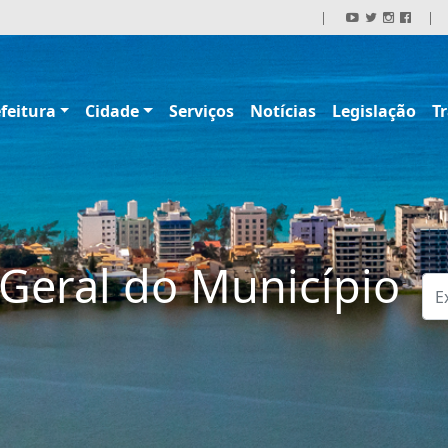
|
|
feitura
Cidade
Serviços
Notícias
Legislação
T
Geral do Município