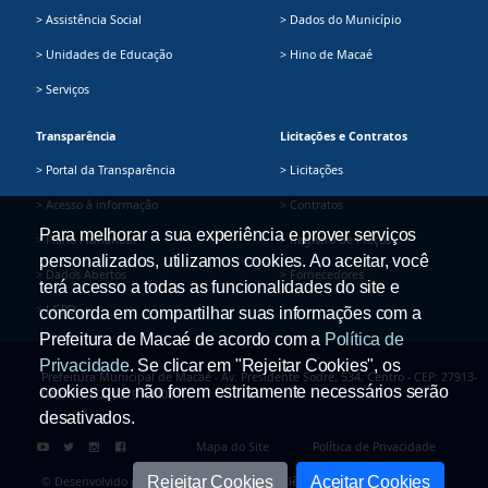
> Assistência Social
> Dados do Município
> Unidades de Educação
> Hino de Macaé
> Serviços
Transparência
Licitações e Contratos
> Portal da Transparência
> Licitações
> Acesso à informação
> Contratos
Para melhorar a sua experiência e prover serviços
> Plano Plurianual
> Registro de Preços
personalizados, utilizamos cookies. Ao aceitar, você
> Dados Abertos
> Fornecedores
terá acesso a todas as funcionalidades do site e
> LGPD
concorda em compartilhar suas informações com a
Prefeitura de Macaé de acordo com a
Política de
Privacidade
. Se clicar em "Rejeitar Cookies", os
Prefeitura Municipal de Macaé - Av. Presidente Sodré, 534, Centro - CEP: 27913-
cookies que não forem estritamente necessários serão
080 - Tel.: (22) 2791-9008
desativados.
Mapa do Site
Política de Privacidade
Rejeitar Cookies
Aceitar Cookies
© Desenvolvido pela Secretaria Adjunta de Ciência e Tecnologia