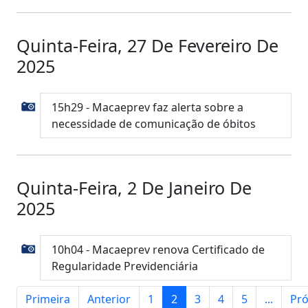
Quinta-Feira, 27 De Fevereiro De
2025
15h29 - Macaeprev faz alerta sobre a
necessidade de comunicação de óbitos
Quinta-Feira, 2 De Janeiro De
2025
10h04 - Macaeprev renova Certificado de
Regularidade Previdenciária
Primeira
Anterior
1
2
3
4
5
...
Pr