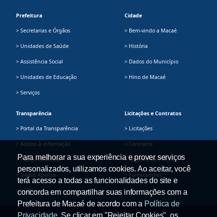
Prefeitura
Cidade
> Secretarias e Órgãos
> Bem-vindo a Macaé
> Unidades de Saúde
> História
> Assistência Social
> Dados do Município
> Unidades de Educação
> Hino de Macaé
> Serviços
Transparência
Licitações e Contratos
> Portal da Transparência
> Licitações
> Acesso à informação
> Contratos
Para melhorar a sua experiência e prover serviços
> Plano Plurianual
> Registro de Preços
personalizados, utilizamos cookies. Ao aceitar, você
> Dados Abertos
> Fornecedores
terá acesso a todas as funcionalidades do site e
> LGPD
concorda em compartilhar suas informações com a
Prefeitura de Macaé de acordo com a
Política de
Privacidade
. Se clicar em "Rejeitar Cookies", os