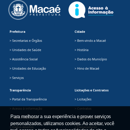
Prefeitura
Cidade
> Secretarias e Órgãos
> Bem-vindo a Macaé
> Unidades de Saúde
> História
> Assistência Social
> Dados do Município
> Unidades de Educação
> Hino de Macaé
> Serviços
Transparência
Licitações e Contratos
> Portal da Transparência
> Licitações
> Acesso à informação
> Contratos
Para melhorar a sua experiência e prover serviços
> Plano Plurianual
> Registro de Preços
personalizados, utilizamos cookies. Ao aceitar, você
> Dados Abertos
> Fornecedores