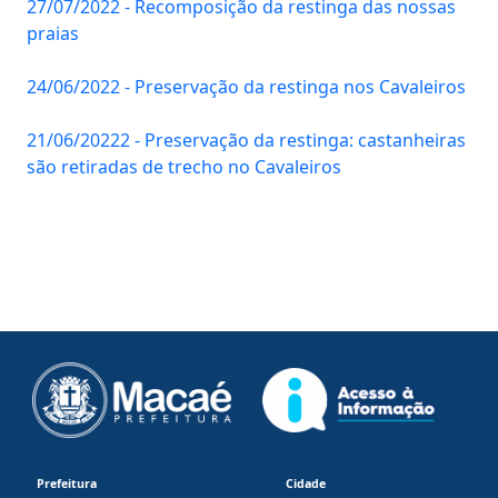
27/07/2022 - Recomposição da restinga das nossas
praias
24/06/2022 - Preservação da restinga nos Cavaleiros
21/06/20222 - Preservação da restinga: castanheiras
são retiradas de trecho no Cavaleiros
Prefeitura
Cidade