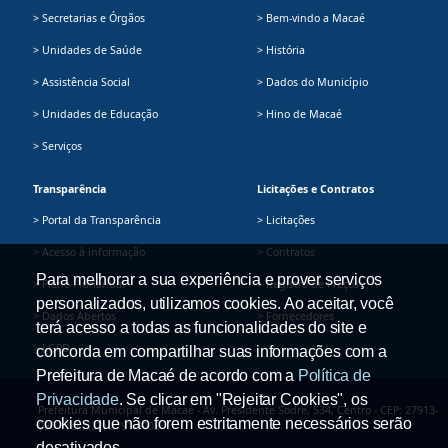
> Secretarias e Órgãos
> Bem-vindo a Macaé
> Unidades de Saúde
> História
> Assistência Social
> Dados do Município
> Unidades de Educação
> Hino de Macaé
> Serviços
Transparência
Licitações e Contratos
> Portal da Transparência
> Licitações
> Acesso à informação
> Contratos
Para melhorar a sua experiência e prover serviços
> Plano Plurianual
> Registro de Preços
personalizados, utilizamos cookies. Ao aceitar, você
> Dados Abertos
> Fornecedores
terá acesso a todas as funcionalidades do site e
> LGPD
concorda em compartilhar suas informações com a
Prefeitura de Macaé de acordo com a
Política de
Privacidade
. Se clicar em "Rejeitar Cookies", os
Prefeitura Municipal de Macaé - Av. Presidente Sodré, 534, Centro - CEP: 27913-
cookies que não forem estritamente necessários serão
080 - Tel.: (22) 2791-9008
desativados.