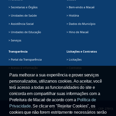
> Secretarias e Órgãos
> Bem-vindo a Macaé
> Unidades de Saúde
> História
> Assistência Social
> Dados do Município
> Unidades de Educação
> Hino de Macaé
> Serviços
Transparência
Licitações e Contratos
> Portal da Transparência
> Licitações
> Acesso à informação
> Contratos
Para melhorar a sua experiência e prover serviços
> Plano Plurianual
> Registro de Preços
personalizados, utilizamos cookies. Ao aceitar, você
> Dados Abertos
> Fornecedores
terá acesso a todas as funcionalidades do site e
> LGPD
concorda em compartilhar suas informações com a
Prefeitura de Macaé de acordo com a
Política de
Privacidade
. Se clicar em "Rejeitar Cookies", os
Prefeitura Municipal de Macaé - Av. Presidente Sodré, 534, Centro - CEP: 27913-
cookies que não forem estritamente necessários serão
080 - Tel.: (22) 2791-9008