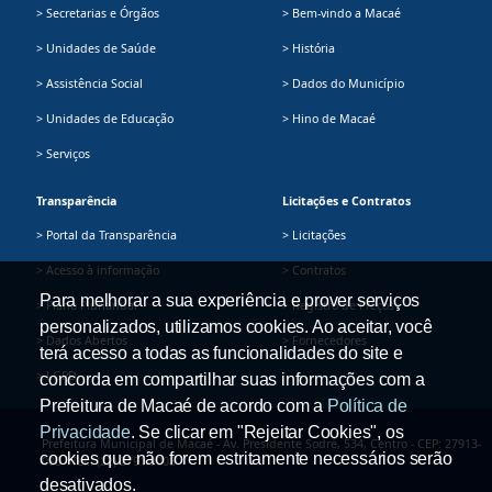
> Secretarias e Órgãos
> Bem-vindo a Macaé
> Unidades de Saúde
> História
> Assistência Social
> Dados do Município
> Unidades de Educação
> Hino de Macaé
> Serviços
Transparência
Licitações e Contratos
> Portal da Transparência
> Licitações
> Acesso à informação
> Contratos
Para melhorar a sua experiência e prover serviços
> Plano Plurianual
> Registro de Preços
personalizados, utilizamos cookies. Ao aceitar, você
> Dados Abertos
> Fornecedores
terá acesso a todas as funcionalidades do site e
> LGPD
concorda em compartilhar suas informações com a
Prefeitura de Macaé de acordo com a
Política de
Privacidade
. Se clicar em "Rejeitar Cookies", os
Prefeitura Municipal de Macaé - Av. Presidente Sodré, 534, Centro - CEP: 27913-
cookies que não forem estritamente necessários serão
080 - Tel.: (22) 2791-9008
desativados.