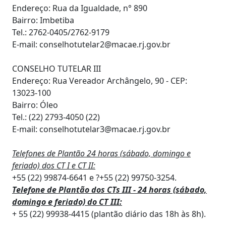
Endereço: Rua da Igualdade, n° 890
Bairro: Imbetiba
Tel.: 2762-0405/2762-9179
E-mail: conselhotutelar2@macae.rj.gov.br
CONSELHO TUTELAR III
Endereço: Rua Vereador Archângelo, 90 - CEP:
13023-100
Bairro: Óleo
Tel.: (22) 2793-4050 (22)
E-mail: conselhotutelar3@macae.rj.gov.br
Telefones de Plantão 24 horas (sábado, domingo e
feriado) dos CT I e CT II:
+55 (22) 99874-6641 e ?+55 (22) 99750-3254.
Telefone de Plantão dos CTs III - 24 horas (sábado,
domingo e feriado) do CT III:
+ 55 (22) 99938-4415 (plantão diário das 18h às 8h).