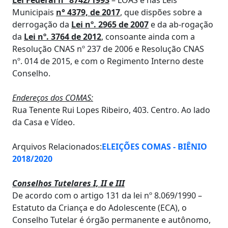
Lei Federal n° 8742/1993
– LOAS e nas Leis
Municipais
n° 4379, de 2017
, que dispões sobre a
derrogação da
Lei nº. 2965 de 2007
e da ab-rogação
da
Lei nº. 3764 de 2012
, consoante ainda com a
Resolução CNAS nº 237 de 2006 e Resolução CNAS
nº. 014 de 2015, e com o Regimento Interno deste
Conselho.
Endereços dos COMAS:
Rua Tenente Rui Lopes Ribeiro, 403. Centro. Ao lado
da Casa e Vídeo.
Arquivos Relacionados:
ELEIÇÕES COMAS - BIÊNIO
2018/2020
Conselhos Tutelares I, II e III
De acordo com o artigo 131 da lei nº 8.069/1990 –
Estatuto da Criança e do Adolescente (ECA), o
Conselho Tutelar é órgão permanente e autônomo,