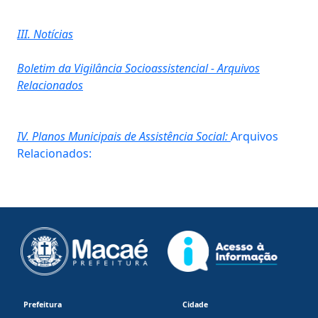
III. Notícias
Boletim da Vigilância Socioassistencial - Arquivos
Relacionados
IV. Planos Municipais de Assistência Social:
Arquivos
Relacionados:
Prefeitura
Cidade