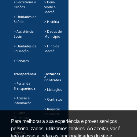
> Secretarias e
> Bem-
Órgãos
vindo a
Macaé
> Unidades de
Saúde
> História
> Assistência
> Dados do
Social
Município
> Unidades de
> Hino de
Educação
Macaé
> Serviços
Transparência
Licitações
e
Contratos
> Portal da
Transparência
> Licitações
> Acesso à
> Contratos
informação
> Registro
> Plano
de Preços
Plurianual
Para melhorar a sua experiência e prover serviços
>
> Dados
personalizados, utilizamos cookies. Ao aceitar, você
Fornecedores
Abertos
terá acesso a todas as funcionalidades do site e