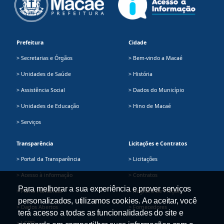
Prefeitura
Cidade
> Secretarias e Órgãos
> Bem-vindo a Macaé
> Unidades de Saúde
> História
> Assistência Social
> Dados do Município
> Unidades de Educação
> Hino de Macaé
> Serviços
Transparência
Licitações e Contratos
> Portal da Transparência
> Licitações
> Acesso à informação
> Contratos
Para melhorar a sua experiência e prover serviços
> Plano Plurianual
> Registro de Preços
personalizados, utilizamos cookies. Ao aceitar, você
> Dados Abertos
> Fornecedores
terá acesso a todas as funcionalidades do site e
> LGPD