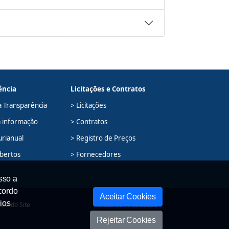
ência
Licitações e Contratos
a Transparência
> Licitações
à informação
> Contratos
urianual
> Registro de Preços
bertos
> Fornecedores
sso a
cordo
Aceitar Cookies
ios
pa do Site
Política de Privacidade
Rejeitar Cookies