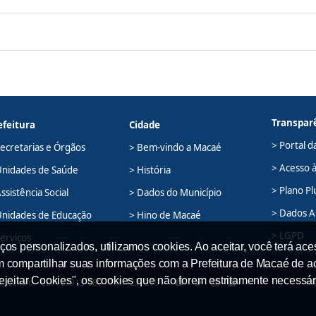
Transpar
efeitura
Cidade
> Portal d
Secretarias e Órgãos
> Bem-vindo a Macaé
> Acesso 
Unidades de Saúde
> História
> Plano Pl
ssistência Social
> Dados do Município
> Dados A
Unidades de Educação
> Hino de Macaé
> LGPD
Serviços
ços personalizados, utilizamos cookies. Ao aceitar, você terá ace
em compartilhar suas informações com a Prefeitura de Macaé de a
Rejeitar Cookies", os cookies que não forem estritamente necessár
 Centro - CEP: 27913-080 - Tel.: (22) 2791-
Ma