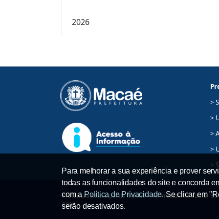
2026
Pr
> 
> 
> A
> 
> 
Para melhorar a sua experiência e prover servi
todas as funcionalidades do site e concorda 
com a
Política de Privacidade
. Se clicar em "
Prefeitura Municipal de Macaé - Av. Presidente Sodré, 534,
9008
serão desativados.