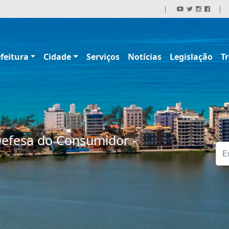
|
|
feitura
Cidade
Serviços
Notícias
Legislação
T
Defesa do Consumidor -