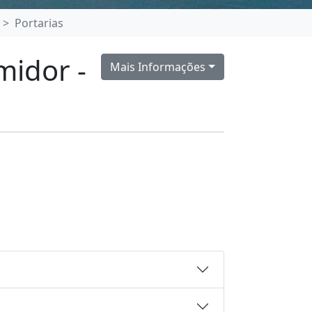
Portarias
midor -
Mais Informações