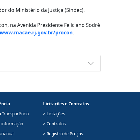
 do Ministério da Justiça (Sindec).
n, na Avenida Presidente Feliciano Sodré
www.macae.rj.gov.br/procon
.
ência
Licitações e Contratos
a Transparência
> Licitações
à informação
> Contratos
urianual
> Registro de Preços