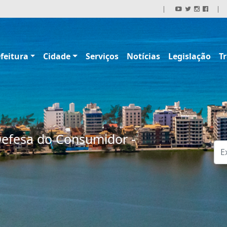
|
|
feitura
Cidade
Serviços
Notícias
Legislação
T
Defesa do Consumidor -