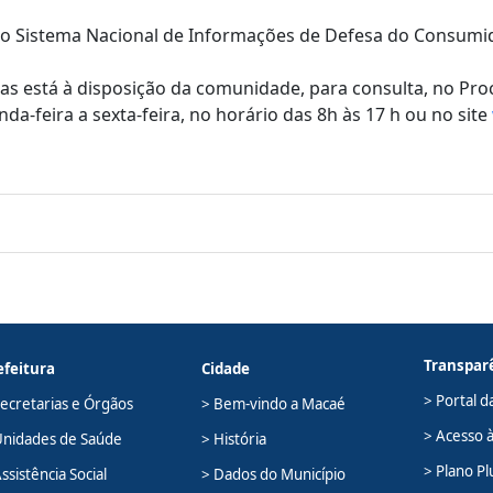
 Sistema Nacional de Informações de Defesa do Consumidor
está à disposição da comunidade, para consulta, no Proco
nda-feira a sexta-feira, no horário das 8h às 17 h ou no site
Transpar
efeitura
Cidade
> Portal d
Secretarias e Órgãos
> Bem-vindo a Macaé
> Acesso 
Unidades de Saúde
> História
> Plano Pl
ssistência Social
> Dados do Município