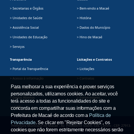
> Secretarias e Órgãos
> Bem-vindo a Macaé
> Unidades de Saúde
> História
> Assistência Social
> Dados do Município
> Unidades de Educação
> Hino de Macaé
> Serviços
Transparência
Licitações e Contratos
> Portal da Transparência
> Licitações
> Acesso à informação
> Contratos
Para melhorar a sua experiência e prover serviços
> Plano Plurianual
> Registro de Preços
personalizados, utilizamos cookies. Ao aceitar, você
> Dados Abertos
> Fornecedores
terá acesso a todas as funcionalidades do site e
> LGPD
concorda em compartilhar suas informações com a
Prefeitura de Macaé de acordo com a
Política de
Privacidade
. Se clicar em "Rejeitar Cookies", os
Prefeitura Municipal de Macaé - Av. Presidente Sodré, 534, Centro - CEP: 27913-
cookies que não forem estritamente necessários serão
080 - Tel.: (22) 2791-9008