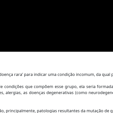
‘doença rara’ para indicar uma condição incomum, da qua
 de condições que compõem esse grupo, ela seria formad
es, alergias, as doenças degenerativas (como neurodegener
ão, principalmente, patologias resultantes da mutação de g