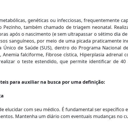
metabólicas, genéticas ou infecciosas, frequentemente 
do Pezinho, também chamado de triagem neonatal. Realiz
horas após o nascimento (e sem ultrapassar o sétimo dia de 
asos sanguíneos, por meio de uma picada praticamente indo
a Único de Saúde (SUS), dentro do Programa Nacional de
 Anemia falciforme, Fibrose cística, Hiperplasia adrenal c
 realizar o teste estendido, que permite identificar de 
teis para auxiliar na busca por uma definição:
ta
de elucidar com seu médico. É fundamental ser específico 
imentos. Mantenha um diário com eventuais mudanças no c