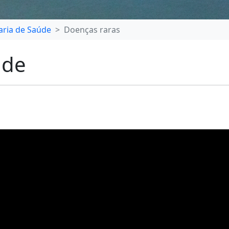
aria de Saúde
Doenças raras
úde