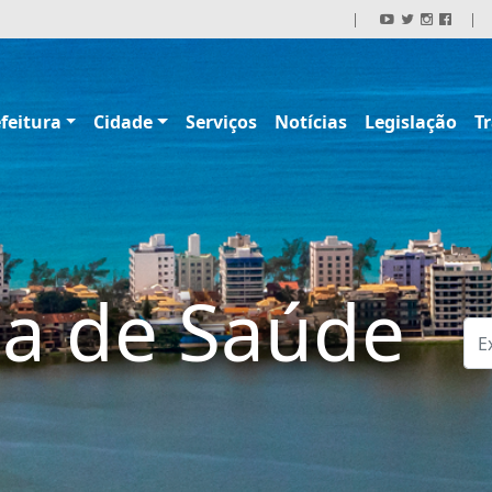
|
|
feitura
Cidade
Serviços
Notícias
Legislação
T
ia de Saúde