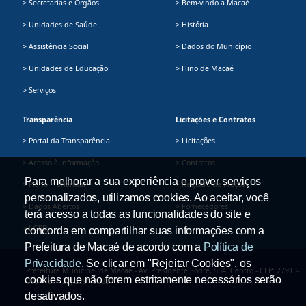
> Secretarias e Órgãos
> Bem-vindo a Macaé
> Unidades de Saúde
> História
> Assistência Social
> Dados do Município
> Unidades de Educação
> Hino de Macaé
> Serviços
Transparência
Licitações e Contratos
> Portal da Transparência
> Licitações
> Acesso à informação
> Contratos
Para melhorar a sua experiência e prover serviços
> Plano Plurianual
> Registro de Preços
personalizados, utilizamos cookies. Ao aceitar, você
> Dados Abertos
> Fornecedores
terá acesso a todas as funcionalidades do site e
> LGPD
concorda em compartilhar suas informações com a
Prefeitura de Macaé de acordo com a
Política de
Privacidade
. Se clicar em "Rejeitar Cookies", os
Prefeitura Municipal de Macaé - Av. Presidente Sodré, 534, Centro - CEP: 27913-
cookies que não forem estritamente necessários serão
080 - Tel.: (22) 2791-9008
desativados.